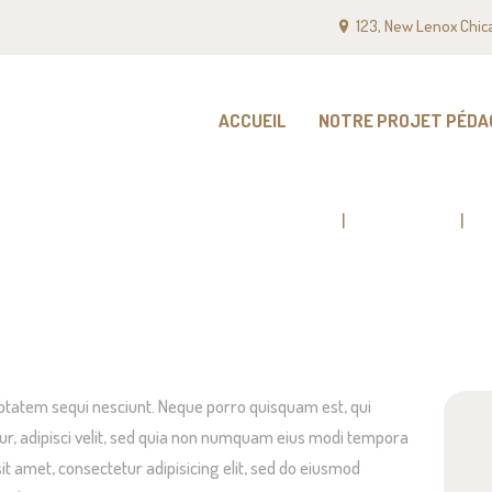
CCUEIL
123, New Lenox Chic
OTRE PROJET
ACCUEIL
NOTRE PROJET PÉDA
ÉDAGOGIQUE
OS TARIFS
Home
All Services
W
ONTACT
ptatem sequi nesciunt. Neque porro quisquam est, qui
ur, adipisci velit, sed quia non numquam eius modi tempora
it amet, consectetur adipisicing elit, sed do eiusmod