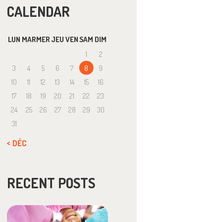
CALENDAR
LUN
MAR
MER
JEU
VEN
SAM
DIM
1
2
3
4
5
6
7
8
9
10
11
12
13
14
15
16
17
18
19
20
21
22
23
24
25
26
27
28
29
30
31
« DÉC
RECENT POSTS