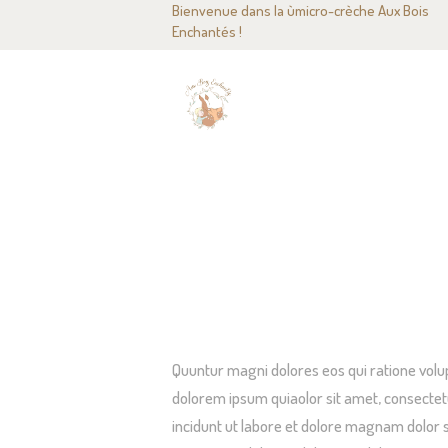
Bienvenue dans la ùmicro-crèche Aux Bois
A
Enchantés !
N
P
N
MUSIC AND ART ROOMS
C
Quuntur magni dolores eos qui ratione volu
dolorem ipsum quiaolor sit amet, consectet
incidunt ut labore et dolore magnam dolor s