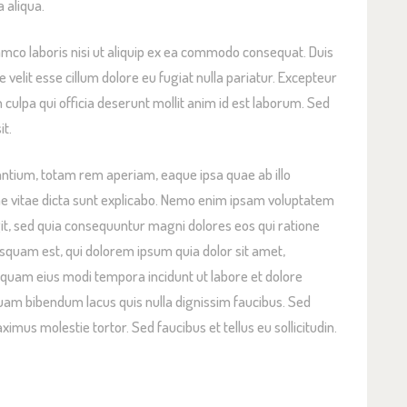
 aliqua.
amco laboris nisi ut aliquip ex ea commodo consequat. Duis
e velit esse cillum dolore eu fugiat nulla pariatur. Excepteur
n culpa qui officia deserunt mollit anim id est laborum. Sed
it.
tium, totam rem aperiam, eaque ipsa quae ab illo
tae vitae dicta sunt explicabo. Nemo enim ipsam voluptatem
ugit, sed quia consequuntur magni dolores eos qui ratione
squam est, qui dolorem ipsum quia dolor sit amet,
umquam eius modi tempora incidunt ut labore et dolore
m bibendum lacus quis nulla dignissim faucibus. Sed
mus molestie tortor. Sed faucibus et tellus eu sollicitudin.