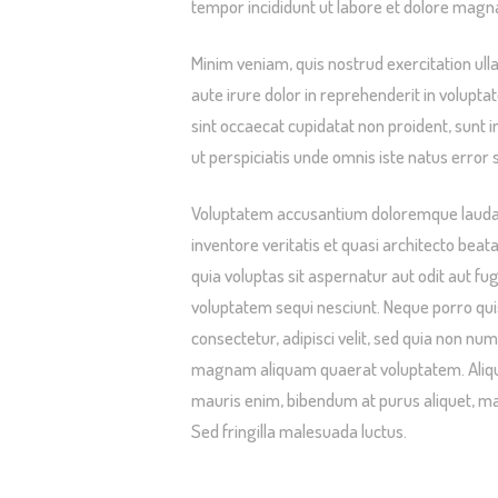
tempor incididunt ut labore et dolore magna
Minim veniam, quis nostrud exercitation ull
aute irure dolor in reprehenderit in voluptat
sint occaecat cupidatat non proident, sunt i
ut perspiciatis unde omnis iste natus error s
Voluptatem accusantium doloremque laudan
inventore veritatis et quasi architecto bea
quia voluptas sit aspernatur aut odit aut f
voluptatem sequi nesciunt. Neque porro qui
consectetur, adipisci velit, sed quia non n
magnam aliquam quaerat voluptatem. Aliqua
mauris enim, bibendum at purus aliquet, maxi
Sed fringilla malesuada luctus.