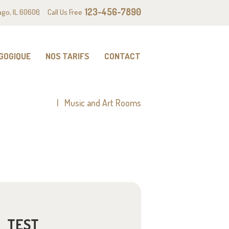
123-456-7890
ago, IL 60606
Call Us Free
GOGIQUE
NOS TARIFS
CONTACT
hat We Offer 1
Music and Art Rooms
TEST