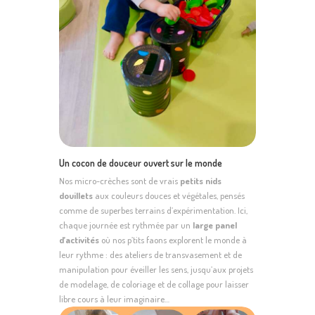
Un cocon de douceur ouvert sur le monde
Nos micro-crèches sont de vrais
petits nids
douillets
aux couleurs douces et végétales, pensés
comme de superbes terrains d’expérimentation. Ici,
chaque journée est rythmée par un
large panel
d’activités
où nos p’tits faons explorent le monde à
leur rythme : des ateliers de transvasement et de
manipulation pour éveiller les sens, jusqu’aux projets
de modelage, de coloriage et de collage pour laisser
libre cours à leur imaginaire…