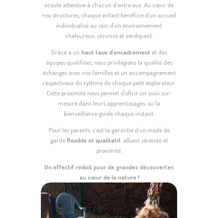
écoute attentive à chacun d’entre eux. Au cœur de
nos structures, chaque enfant bénéficie d’un accueil
individualisé au sein d’un environnement
chaleureux, sécurisé et verdoyant.
Grâce à un
haut taux d’encadrement
et des
équipes qualifiées, nous privilégions la qualité des
échanges avec nos familles et un accompagnement
respectueux du rythme de chaque petit explorateur.
Cette proximité nous permet d’offrir un suivi sur-
mesure dans leurs apprentissages, où la
bienveillance guide chaque instant.
Pour les parents, c’est la garantie d’un mode de
garde
flexible et qualitatif
, alliant sérénité et
proximité.
Un effectif réduit pour de grandes découvertes
au cœur de la nature !