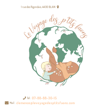
ACCUEIL
1 rue des Rigondais, 44130 BLAIN
NOTRE PROJET PÉDAGOGIQUE
NOS TARIFS
CONTACT
07-88-88-30-15
Tel :
clemence@levoyagedesptitsfaons.com
Mail :