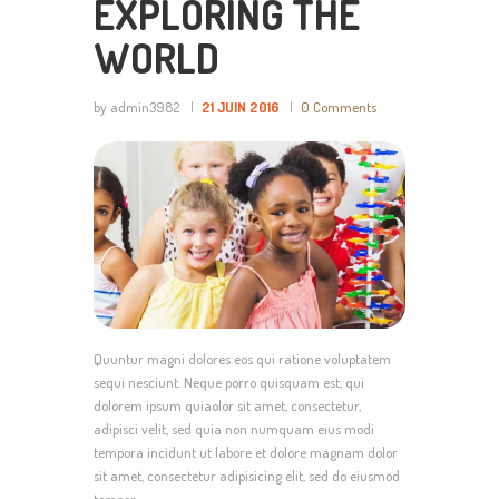
EXPLORING THE
WORLD
by admin3982
21 JUIN 2016
0
Comments
Quuntur magni dolores eos qui ratione voluptatem
sequi nesciunt. Neque porro quisquam est, qui
dolorem ipsum quiaolor sit amet, consectetur,
adipisci velit, sed quia non numquam eius modi
tempora incidunt ut labore et dolore magnam dolor
sit amet, consectetur adipisicing elit, sed do eiusmod
tempor…