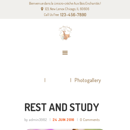
Bienvenue dans la ùmicro-crèche Aux Bois Enchantés !
ACCUEIL
123, New Lenox Chicago, IL 60606
NOTRE PROJET PÉDAGOGIQUE
123-456-7890
Call Us Free
NOS TARIFS
CONTACT
PHOTOGALLERY
Home
All Posts
Photogallery
REST AND STUDY
by admin3982
24 JUIN 2016
0
Comments