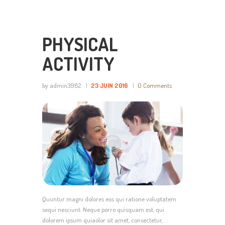
PHYSICAL
ACTIVITY
by admin3982
23 JUIN 2016
0
Comments
Quuntur magni dolores eos qui ratione voluptatem
sequi nesciunt. Neque porro quisquam est, qui
dolorem ipsum quiaolor sit amet, consectetur,