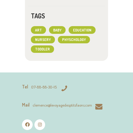
TAGS
ART
BABY
EDUCATION
NURSERY
PHYSCHOLOGY
TODDLER
Tel
07-88-88-30-15
Mail
clemence@levoyagedesptitsfaons.com