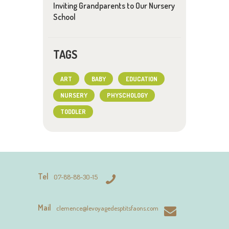
Inviting Grandparents to Our Nursery
School
TAGS
ART
BABY
EDUCATION
NURSERY
PHYSCHOLOGY
TODDLER
Tel
07-88-88-30-15
Mail
clemence@levoyagedesptitsfaons.com