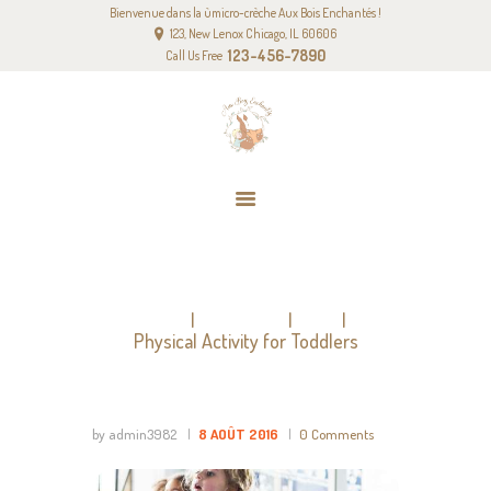
Bienvenue dans la ùmicro-crèche Aux Bois Enchantés !
ACCUEIL
123, New Lenox Chicago, IL 60606
NOTRE PROJET PÉDAGOGIQUE
123-456-7890
Call Us Free
NOS TARIFS
CONTACT
PHYSICAL ACTIVITY FOR
TODDLERS
Home
All Posts
DIY
Physical Activity for Toddlers
by admin3982
8 AOÛT 2016
0
Comments