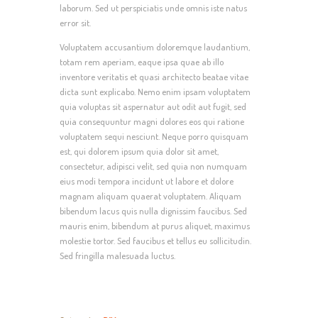
laborum. Sed ut perspiciatis unde omnis iste natus
error sit.
Voluptatem accusantium doloremque laudantium,
totam rem aperiam, eaque ipsa quae ab illo
inventore veritatis et quasi architecto beatae vitae
dicta sunt explicabo. Nemo enim ipsam voluptatem
quia voluptas sit aspernatur aut odit aut fugit, sed
quia consequuntur magni dolores eos qui ratione
voluptatem sequi nesciunt. Neque porro quisquam
est, qui dolorem ipsum quia dolor sit amet,
consectetur, adipisci velit, sed quia non numquam
eius modi tempora incidunt ut labore et dolore
magnam aliquam quaerat voluptatem. Aliquam
bibendum lacus quis nulla dignissim faucibus. Sed
mauris enim, bibendum at purus aliquet, maximus
molestie tortor. Sed faucibus et tellus eu sollicitudin.
Sed fringilla malesuada luctus.