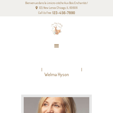
Bienvenue dans la ùmicro-crèche Aux Bois Enchantés !
ACCUEIL
123, New Lenox Chicago, IL 60606
NOTRE PROJET PÉDAGOGIQUE
123-456-7890
Call Us Free
NOS TARIFS
CONTACT
WELMA HYSON
Home
All Team Members
Welma Hyson