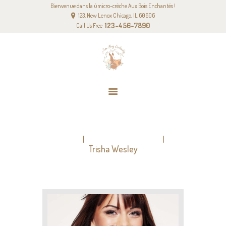
Bienvenue dans la ùmicro-crèche Aux Bois Enchantés !
ACCUEIL
123, New Lenox Chicago, IL 60606
NOTRE PROJET PÉDAGOGIQUE
123-456-7890
Call Us Free
NOS TARIFS
CONTACT
TRISHA WESLEY
Home
All Team Members
Trisha Wesley