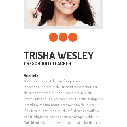
TRISHA WESLEY
PRESCHOOLD TEACHER
Brief info
Vivamus posuere tellus ac fringilla maximus.
Maecenas ut diam nibh. Suspendisse venenatis et
dolor sit amet malesuada. Cras a nisl in purus
vestibulum facilisis. Aenean blandit, lectus in dapibus
interdum, magna mauris fermentum risus, nec
iaculis ex quam ultricies tellus. Sed nec convallis ex,
nec tristique nisi. Aenean semper tempor vehicula.
Duis id mi tristique, pulvinar neque at, lobortis tortor.