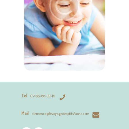
Tel
07-88-88-30-15
Mail
clemence@levoyagedesptitsfaons.com