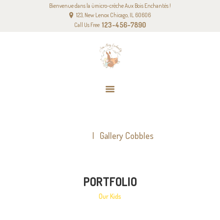
Bienvenue dans la ùmicro-crèche Aux Bois Enchantés !
ACCUEIL
123, New Lenox Chicago, IL 60606
NOTRE PROJET PÉDAGOGIQUE
123-456-7890
Call Us Free
NOS TARIFS
CONTACT
GALLERY COBBLES
Home
Gallery Cobbles
PORTFOLIO
Our Kids